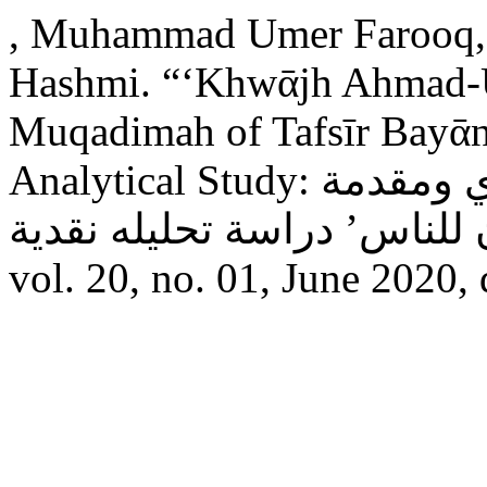
, Muhammad Umer Farooq, 
Hashmi. “‘Khwᾱjh Ahmad-U
Muqadimah of Tafsīr Bayᾱn 
Analytical Study: خواجه أحمد الدين الأمرتسري ومقدمة
vol. 20, no. 01, June 2020,